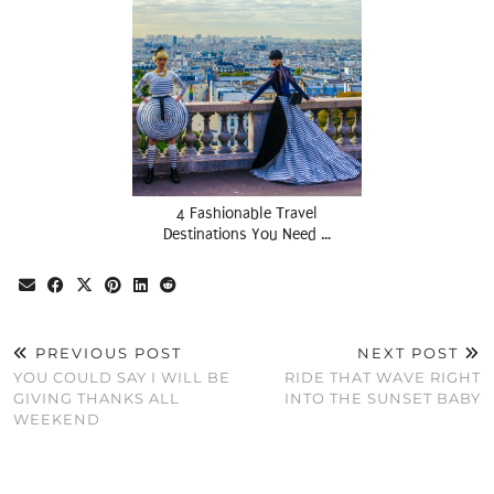
4 Fashionable Travel
Destinations You Need …
PREVIOUS POST
NEXT POST
YOU COULD SAY I WILL BE
RIDE THAT WAVE RIGHT
GIVING THANKS ALL
INTO THE SUNSET BABY
WEEKEND